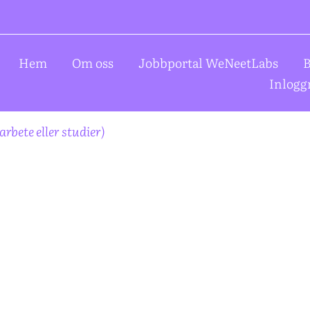
Hem
Om oss
Jobbportal WeNeetLabs
B
Inlogg
rbete eller studier)