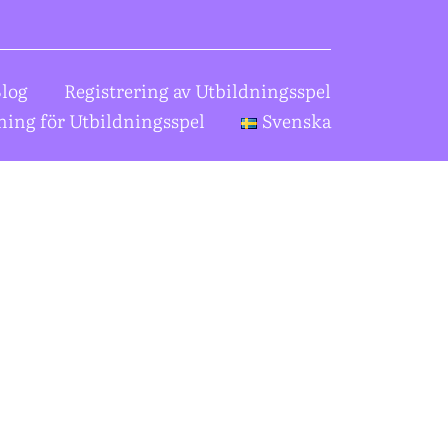
log
Registrering av Utbildningsspel
ning för Utbildningsspel
Svenska