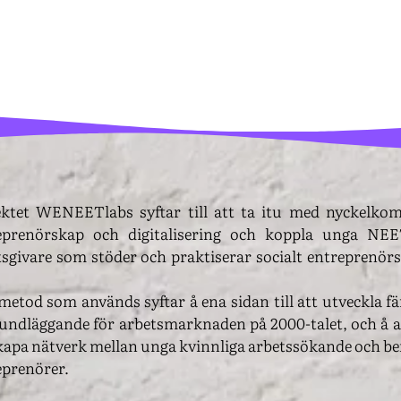
ektet WENEETlabs syftar till att ta itu med nyckelko
eprenörskap och digitalisering och koppla unga NEET
tsgivare som stöder och praktiserar socialt entreprenör
metod som används syftar å ena sidan till att utveckla f
rundläggande för arbetsmarknaden på 2000-talet, och å an
kapa nätverk mellan unga kvinnliga arbetssökande och bef
eprenörer.